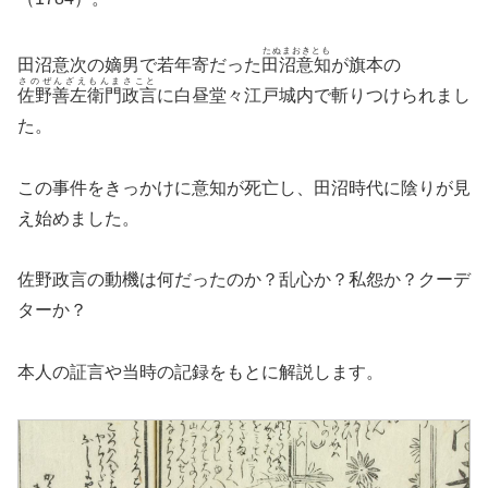
たぬまおきとも
田沼意次の嫡男で若年寄だった
田沼意知
が旗本の
さのぜんざえもんまさこと
佐野善左衛門政言
に白昼堂々江戸城内で斬りつけられまし
た。
この事件をきっかけに意知が死亡し、田沼時代に陰りが見
え始めました。
佐野政言の動機は何だったのか？乱心か？私怨か？クーデ
ターか？
本人の証言や当時の記録をもとに解説します。