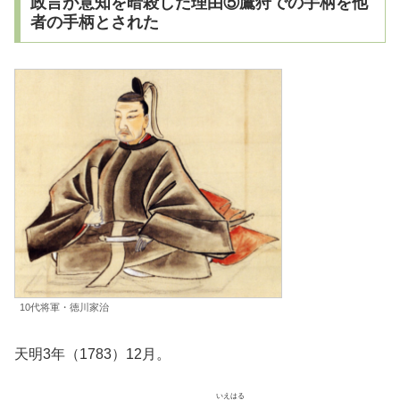
政言が意知を暗殺した理由⑤鷹狩での手柄を他
者の手柄とされた
10代将軍・徳川家治
天明3年（1783）12月。
いえはる