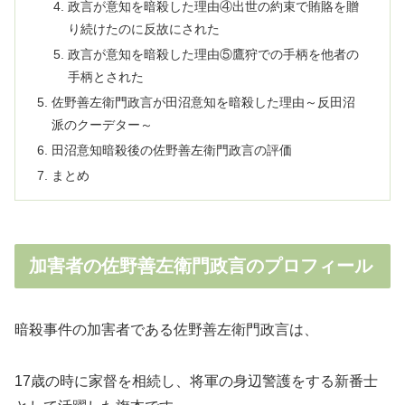
政言が意知を暗殺した理由④出世の約束で賄賂を贈
り続けたのに反故にされた
政言が意知を暗殺した理由⑤鷹狩での手柄を他者の
手柄とされた
佐野善左衛門政言が田沼意知を暗殺した理由～反田沼
派のクーデター～
田沼意知暗殺後の佐野善左衛門政言の評価
まとめ
加害者の佐野善左衛門政言のプロフィール
暗殺事件の加害者である佐野善左衛門政言は、
17歳の時に家督を相続し、将軍の身辺警護をする新番士