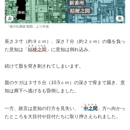
「徳川礼典録 附図」より作成
長さ３寸（約９ｃｍ）、深さ７分（約２ｃｍ）の傷を負っ
ききょうのま
た意知は「
桔梗之間
」に意知は倒れ込み、
続けて股を突き刺されてしまいます。
股のケガは３寸５分（10.5ｃｍ）の深さで骨まで届き、意
知は廊下へ逃げるも昏倒しました。
なかのま
一方、政言は意知の行方を見失い、「
中之間
」方へ向かっ
たところを大目付や目付たちに取り押さえられました。