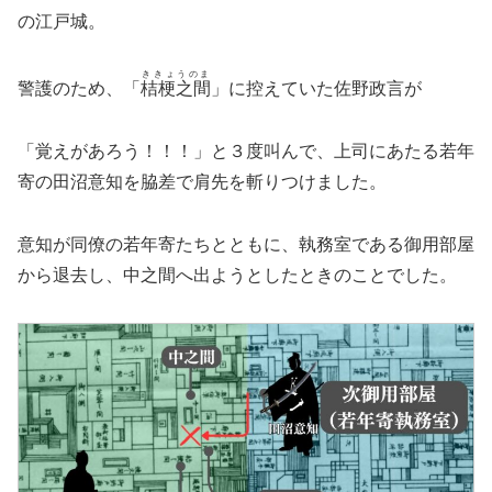
の江戸城。
ききょうのま
警護のため、「
桔梗之間
」に控えていた佐野政言が
「覚えがあろう！！！」と３度叫んで、上司にあたる若年
寄の田沼意知を脇差で肩先を斬りつけました。
意知が同僚の若年寄たちとともに、執務室である御用部屋
から退去し、中之間へ出ようとしたときのことでした。