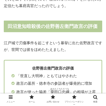
定信たち幕府高官だったのでしょう。
田沼意知暗殺後の佐野善左衛門政言の評価
江戸城で刃傷事件を起こすという暴挙に出た佐野政言です
が、世間では彼をほめたたえました。
佐野善左衛門政言の評価
「世直し大明神」ともてはやされた
政言の墓所・徳本寺の参詣者が爆発的に増加
あわたぐちただつな
政言が使った脇差「
粟田口忠綱
」の相場が上昇
メニュー
ホーム
お問い合わせ
プライバシーポリシ
検索
ー