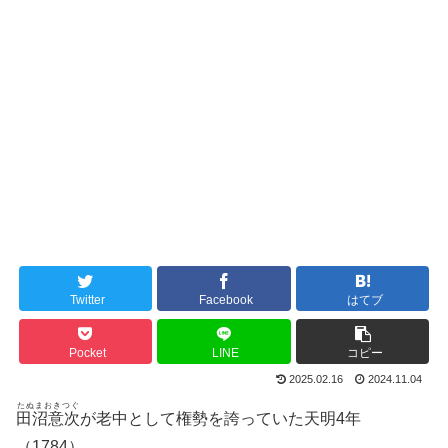
Twitter
Facebook
はてブ
Pocket
LINE
コピー
2025.02.16
2024.11.04
たぬまおきつぐ
田沼意次
が老中として権勢を誇っていた天明4年
（1784）。