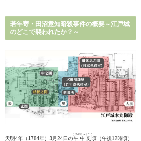
若年寄・田沼意知暗殺事件の概要～江戸城
のどこで襲われたか？～
うまのちゅうこく
天明4年（1784年）3月24日の
午中刻
頃（午後12時頃）