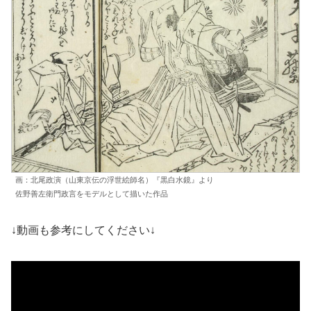
画：北尾政演（山東京伝の浮世絵師名）『黒白水鏡』より
佐野善左衛門政言をモデルとして描いた作品
↓動画も参考にしてください↓