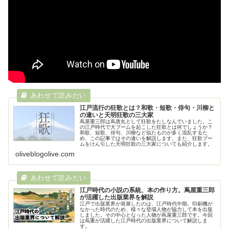
江戸流行の狂歌とは？和歌・短歌・俳句・川柳と
の違いと天明狂歌の三大家
蔦屋重三郎は蔦唐丸として狂歌をたしなんでいました。こ
の江戸時代で大ブームを起こした狂歌とは何でしょうか？
和歌、短歌、俳句、川柳など似たものが多く混乱するた
め、この記事ではその違いを解説します。また、狂歌ブー
ムをけん引した天明狂歌の三大家についても紹介します。
oliveblogolive.com
江戸時代の小説の系統、本の作り方。蔦屋重三郎
が活躍した出版業界を解説
江戸で出版業界が発展したのは、江戸時代中期。印刷機が
なかった時代のため、様々な登場人物が協力して本を出版
しました。その中心となった人物が蔦屋重三郎です。今回
は蔦重が活躍した江戸時代の出版業界について解説しま
す。