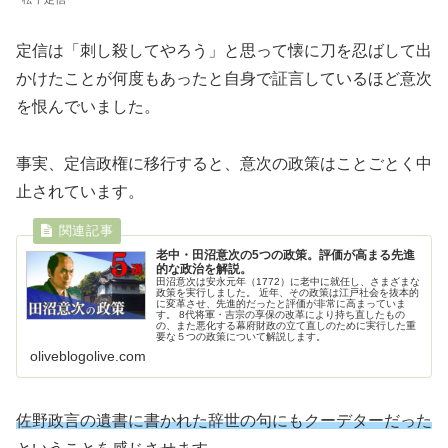
定信は「刺し殺してやろう」と思って懐に刀を忍ばして出
かけたことが何度もあったと自身で証言しているほど意次
を恨んでいました。
事実、定信政権に移行すると、意次の政策はことごとく中
止されています。
老中・田沼意次の5つの政策。評価が高まる先進
的な政治を解説。
田沼意次は安永元年（1772）に老中に就任し、さまざまな
政策を実行しました。 近年、その政策は江戸社会を抜本的
に変革させ、先進的だったと評価が非常に高まっていま
す。 8代将軍・吉宗の享保の改革により持ち直したもの
の、また悪化する幕府財政の立て直しのために実行した重
要な５つの政策について解説します。
oliveblogolive.com
佐野政言の遺書に書かれた辞世の句にもクーデターだった