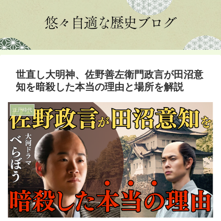
世直し大明神、佐野善左衛門政言が田沼意
知を暗殺した本当の理由と場所を解説
江戸時代