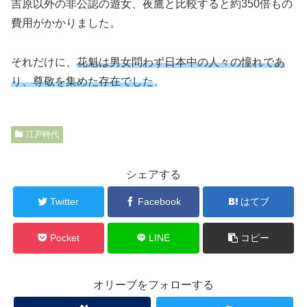
吉原以外の非公認の遊女、夜鷹と比較すると約350倍もの
費用がかかりました。
それだけに、
花魁は男女問わず日本中の人々の憧れであ
り、尊敬を集めた存在でした
。
江戸時代
シェアする
Twitter
Facebook
はてブ
Pocket
LINE
コピー
オリーブをフォローする