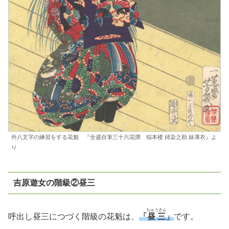
外八文字の練習をする花魁 『全盛自筆三十六花撰 稲本楼 姉染之助 妹薄衣』よ
り
吉原遊女の階級②昼三
ちゅうさん
呼出し昼三につづく階級の花魁は、
「
昼三
」
です。