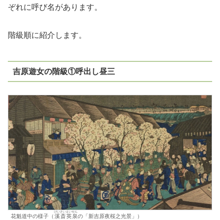
ぞれに呼び名があります。
階級順に紹介します。
吉原遊女の階級①呼出し昼三
けいさい
えいせん
花魁道中の様子（
溪斎
英泉
の「新吉原夜桜之光景」）