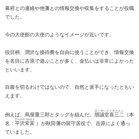
幕府との連絡や他藩との情報交換や収集をすることが役職
でした。
今の大使館の大使のようなイメージが近いです。
役目柄、潤沢な接待費を自由に使うことができ、情報交換
を名目に吉原で遊ぶことが多く、金払いは非常によかった
といいます。
自腹を切るわけではないので、自然と派手になったともい
えます。
ほうせいどうきさんじ
例えば、蔦屋重三郎とタッグを組んだ、
朋誠堂喜三二
（本
ひらさわつねまさ
名：
平沢常富
）が秋田藩の留守居役で、吉原によく通っ
ていました。