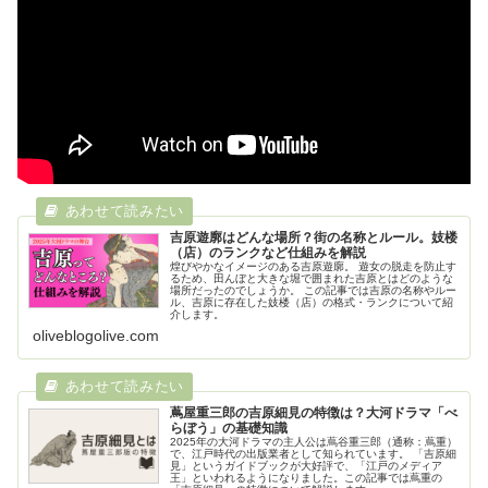
吉原遊廓はどんな場所？街の名称とルール。妓楼
（店）のランクなど仕組みを解説
煌びやかなイメージのある吉原遊廓。 遊女の脱走を防止す
るため、田んぼと大きな堀で囲まれた吉原とはどのような
場所だったのでしょうか。 この記事では吉原の名称やルー
ル、吉原に存在した妓楼（店）の格式・ランクについて紹
介します。
oliveblogolive.com
蔦屋重三郎の吉原細見の特徴は？大河ドラマ「べ
らぼう」の基礎知識
2025年の大河ドラマの主人公は蔦谷重三郎（通称：蔦重）
で、江戸時代の出版業者として知られています。 「吉原細
見」というガイドブックが大好評で、「江戸のメディア
王」といわれるようになりました。この記事では蔦重の