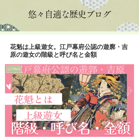
花魁は上級遊女。江戸幕府公認の遊廓・吉
原の遊女の階級と呼び名と金額
江戸時代