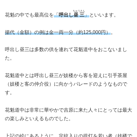
ちゅうさん
花魁の中でも最高位を
「
呼出し
昼三
」
といいます。
揚代（金額）の例は金一両一分（約125,000円）
。
呼出し昼三は多数の供を連れて花魁道中をおこないまし
た。
花魁道中とは呼出し昼三が妓楼から客を迎えに引手茶屋
（妓楼と客の仲介役）に向かうパレードのようなもので
す。
花魁道中は非常に華やかで吉原に来た人々にとっては最大
の楽しみといえるものでした。
上記の絵にあるように、定紋入りの提灯を若い者（妓楼で