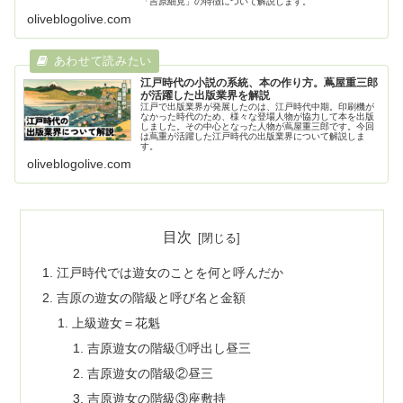
「吉原細見」の特徴について解説します。
oliveblogolive.com
江戸時代の小説の系統、本の作り方。蔦屋重三郎
が活躍した出版業界を解説
江戸で出版業界が発展したのは、江戸時代中期。印刷機が
なかった時代のため、様々な登場人物が協力して本を出版
しました。その中心となった人物が蔦屋重三郎です。今回
は蔦重が活躍した江戸時代の出版業界について解説しま
す。
oliveblogolive.com
目次
江戸時代では遊女のことを何と呼んだか
吉原の遊女の階級と呼び名と金額
上級遊女＝花魁
吉原遊女の階級①呼出し昼三
吉原遊女の階級②昼三
吉原遊女の階級③座敷持