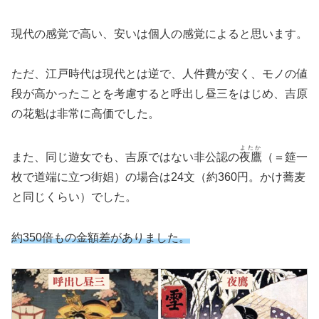
現代の感覚で高い、安いは個人の感覚によると思います。
ただ、江戸時代は現代とは逆で、人件費が安く、モノの値
段が高かったことを考慮すると呼出し昼三をはじめ、吉原
の花魁は非常に高価でした。
よたか
また、同じ遊女でも、吉原ではない非公認の
夜鷹
（＝筵一
枚で道端に立つ街娼）の場合は24文（約360円。かけ蕎麦
と同じくらい）でした。
約350倍もの金額差がありました。