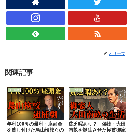
オリーブ
関連記事
江戸時代
江戸時代
年利100％の暴利・座頭金
貧乏暇あり？ 傑物・大田
を貸し付けた鳥山検校らの
南畝を誕生させた極貧御家