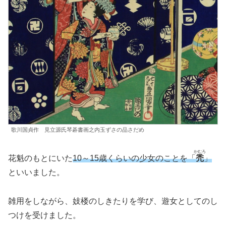
歌川国貞作 見立源氏琴碁書画之内玉ずさの品さだめ
かむろ
花魁のもとにいた
10～15歳くらいの少女のことを「
禿
」
といいました。
雑用をしながら、妓楼のしきたりを学び、遊女としてのし
つけを受けました。