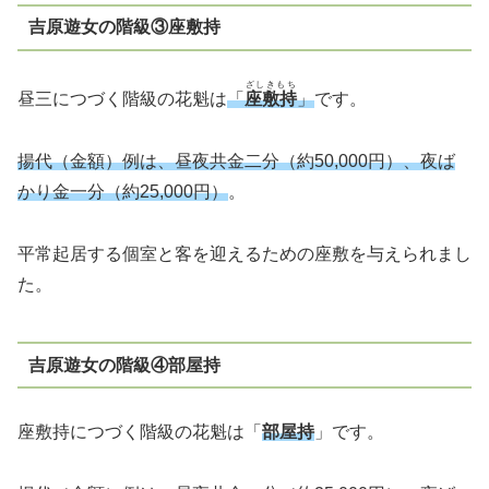
吉原遊女の階級③座敷持
ざしきもち
昼三につづく階級の花魁は
「
座敷持
」
です。
揚代（金額）例は、昼夜共金二分（約50,000円）、夜ば
かり金一分（約25,000円）
。
平常起居する個室と客を迎えるための座敷を与えられまし
た。
吉原遊女の階級④部屋持
座敷持につづく階級の花魁は「
部屋持
」です。