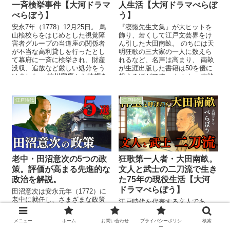
一斉検挙事件【大河ドラマ
人生活【大河ドラマべらぼ
べらぼう】
う】
安永7年（1778）12月25日。 鳥
『寝惚先生文集』が大ヒットを
山検校らをはじめとした視覚障
飾り、若くして江戸文芸界をけ
害者グループの当道座の関係者
ん引した大田南畝。 のちには天
が不当な高利貸しを行ったとし
明狂歌の三大家の一人に数えら
て幕府に一斉に検挙され、財産
れるなど、名声は高まり、 南畝
没収、追放など厳しい処分をう
が生涯出版した書籍は50を優に
けました。 徳川家康から特権を
超えるほどです。 しかし、南畝
認められ、強引な取り立てを行
の本業は徳川将軍を警護する武
っていた当道座関係者の検挙は
士、御家人でした。 御家人には
世間に衝撃を与えました。 この
そのような時間的余裕があった
江戸時代
江戸時代
事件で没収された財産は、加賀
のでしょうか。 御家人は薄給
前田藩の実年収を優に上回るほ
で、貧乏な身分として有名です
どです。
が、南畝の場合は「貧乏暇あ
り」だったのでしょうか。 今回
の動画では、大田南畝の生い立
ちとその境遇を覗いていきま
す。
老中・田沼意次の5つの政
狂歌第一人者・大田南畝。
策。評価が高まる先進的な
文人と武士の二刀流で生き
政治を解説。
た75年の現役生活【大河
ドラマべらぼう】
田沼意次は安永元年（1772）に
老中に就任し、さまざまな政策
江戸時代を代表する文人であ
を実行しました。 近年、その政
り、幕臣でもある大田南畝。 神
策は江戸社会を抜本的に変革さ
童とよばれ、19歳に刊行した
メニュー
ホーム
お問い合わせ
プライバシーポリシ
検索
せ、先進的だったと評価が非常
『寝惚先生文集』が大ヒットし
ー