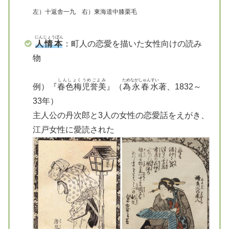
左）十返舎一九 右）東海道中膝栗毛
にんじょうぼん
人情本
：町人の恋愛を描いた女性向けの読み
物
しんしょくうめごよみ
ためながしゅんすい
例）『
春色梅児誉美
』（
為永春水
著、1832～
33年）
主人公の丹次郎と3人の女性の恋愛話をえがき、
江戸女性に愛読された