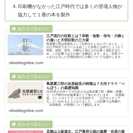
印刷機がなかった江戸時代では多くの登場人物が
協力して１冊の本を製作
江戸流行の狂歌とは？和歌・短歌・俳句・川柳と
の違いと天明狂歌の三大家
蔦屋重三郎は蔦唐丸として狂歌をたしなんでいました。こ
の江戸時代で大ブームを起こした狂歌とは何でしょうか？
和歌、短歌、俳句、川柳など似たものが多く混乱するた
め、この記事ではその違いを解説します。また、狂歌ブー
ムをけん引した天明狂歌の三大家についても紹介します。
oliveblogolive.com
蔦屋重三郎の吉原細見の特徴は？大河ドラマ「べ
らぼう」の基礎知識
2025年の大河ドラマの主人公は蔦谷重三郎（通称：蔦重）
で、江戸時代の出版業者として知られています。 「吉原細
見」というガイドブックが大好評で、「江戸のメディア
王」といわれるようになりました。この記事では蔦重の
「吉原細見」の特徴について解説します。
oliveblogolive.com
花魁は上級遊女。江戸幕府公認の遊廓・吉原の遊