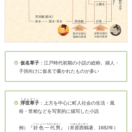
仮名草子
：江戸時代初期の小説の総称。婦人・
子供向けに仮名で書かれたものが多い
うきよぞうし
浮世草子
：上方を中心に町人社会の生活・風
俗・世相などを写実的に描写した小説
こうしょくいちだいおとこ
いはらさいかく
例）『
好色一代男
』（
井原西鶴
著、1682年）