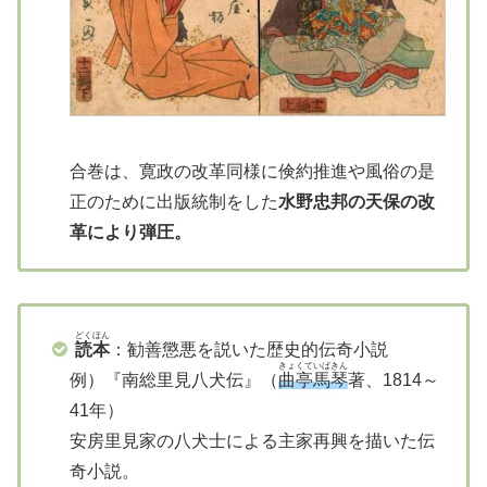
合巻は、寛政の改革同様に倹約推進や風俗の是
正のために出版統制をした
水野忠邦の天保の改
革により弾圧。
どくほん
読本
：勧善懲悪を説いた歴史的伝奇小説
きょくていばきん
例）『南総里見八犬伝』（
曲亭馬琴
著、1814～
41年）
安房里見家の八犬士による主家再興を描いた伝
奇小説。