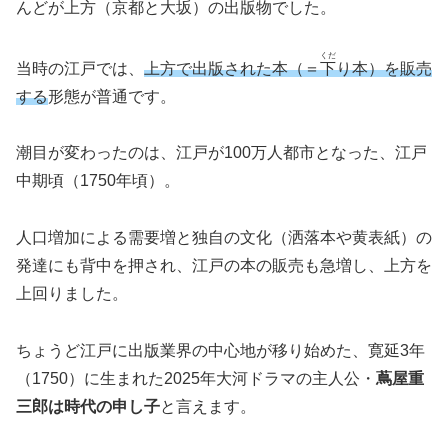
んどが上方（京都と大坂）の出版物でした。
くだ
当時の江戸では、
上方で出版された本（＝
下
り本）を販売
する
形態が普通です。
潮目が変わったのは、江戸が100万人都市となった、江戸
中期頃（1750年頃）。
人口増加による需要増と独自の文化（洒落本や黄表紙）の
発達にも背中を押され、江戸の本の販売も急増し、上方を
上回りました。
ちょうど江戸に出版業界の中心地が移り始めた、寛延3年
（1750）に生まれた2025年大河ドラマの主人公・
蔦屋重
三郎は時代の申し子
と言えます。