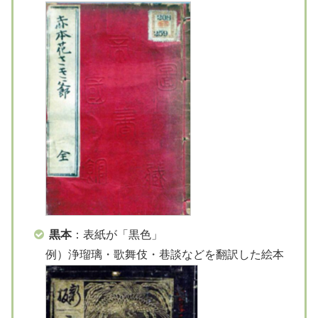
黒本
：表紙が「黒色」
例）浄瑠璃・歌舞伎・巷談などを翻訳した絵本