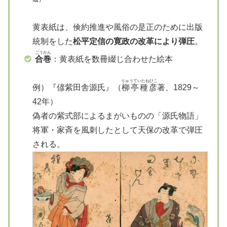
黄表紙は、倹約推進や風俗の是正のために出版
統制をした
松平定信の寛政の改革により弾圧
。
ごうかん
合巻
：黄表紙を数冊綴じ合わせた絵本
りゅうていたねひこ
例）『偐紫田舎源氏』（
柳亭種彦
著、1829～
42年）
偽者の紫式部によるまがいものの「源氏物語」
将軍・家斉を風刺したとして天保の改革で弾圧
される。