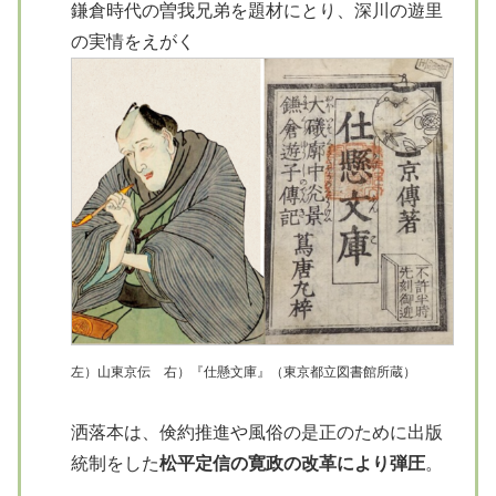
鎌倉時代の曽我兄弟を題材にとり、深川の遊里
の実情をえがく
左）山東京伝 右）『仕懸文庫』（東京都立図書館所蔵）
洒落本は、倹約推進や風俗の是正のために出版
統制をした
松平定信の寛政の改革により弾圧
。