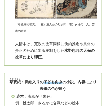
『春色梅児誉美』 左）主人公の丹次郎 右）女性の一人、芸
者の米八
人情本は、寛政の改革同様に倹約推進や風俗の
是正のために出版統制をした
水野忠邦の天保の
改革により弾圧。
くさぞうし
草双紙
：挿絵入りの
子ども向き
の小説。内容により
表紙の色が違う
赤本
：表紙が「朱色」
例）桃太郎・さるかに合戦などの絵本