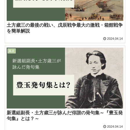
土方歳三の最後の戦い、戊辰戦争最大の激戦・箱館戦争
を簡単解説
2024.04.14
幕末
新選組副長・土方歳三が詠んだ俳諧の発句集～『豊玉発
句集』とは？～
2024.04.14