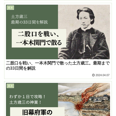
幕末
二股口を戦い、一本木関門で散った土方歳三。最期まで
の33日間を解説
2024.04.07
幕末