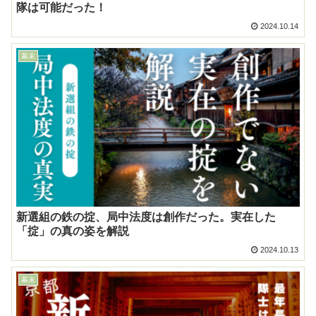
隊は可能だった！
2024.10.14
幕末
新選組の鉄の掟、局中法度は創作だった。実在した
「掟」の真の姿を解説
2024.10.13
幕末