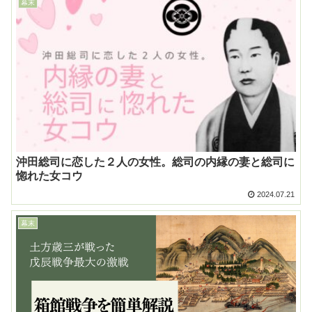
幕末
沖田総司に恋した２人の女性。総司の内縁の妻と総司に
惚れた女コウ
2024.07.21
幕末