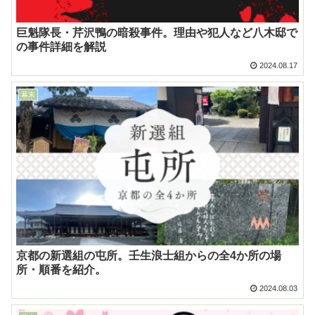
巨魁隊長・芹沢鴨の暗殺事件。理由や犯人など八木邸で
の事件詳細を解説
2024.08.17
幕末
京都の新選組の屯所。壬生浪士組からの全4か所の場
所・順番を紹介。
2024.08.03