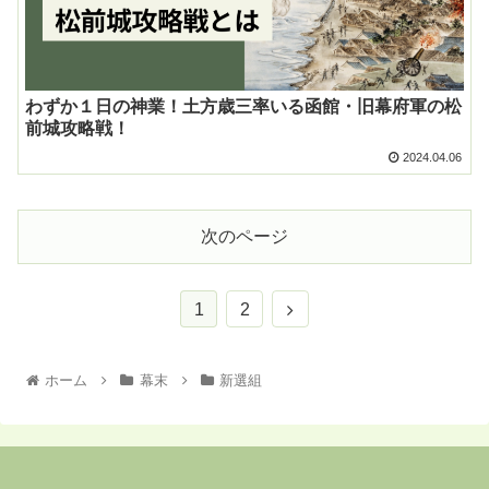
わずか１日の神業！土方歳三率いる函館・旧幕府軍の松
前城攻略戦！
2024.04.06
次のページ
1
2
ホーム
幕末
新選組