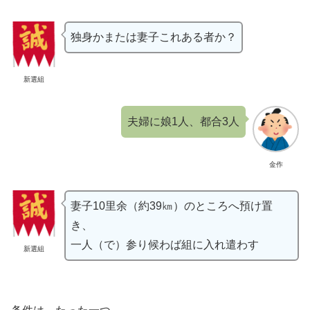
独身かまたは妻子これある者か？
新選組
夫婦に娘1人、都合3人
金作
妻子10里余（約39㎞）のところへ預け置
き、
一人（で）参り候わば組に入れ遣わす
新選組