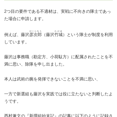
2つ目の要件である不適材は、実戦に不向きの隊士であっ
た場合に申請します。
ひこじろう
たけき
例えば、藤沢
彦次郎
（藤沢
竹城
）という隊士が制度を利用
しています。
藤沢は事務職（勘定方、小荷駄方）に配属されたことを不
満に思い、除隊を申し出ました。
本人は武術の腕を発揮できないことを不満に思い、
一方で新選組も藤沢を実践では役に立たないと判断したよ
うです。
西村兼文の『新撰組始末記』の記事に以下のように記録さ