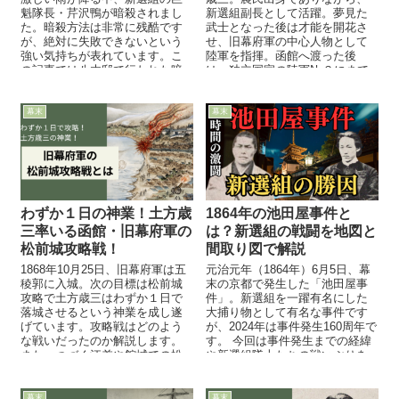
魁隊長・芹沢鴨が暗殺されまし
新選組副長として活躍。夢見た
た。暗殺方法は非常に残酷です
武士となった後は才能を開花さ
が、絶対に失敗できないという
せ、旧幕府軍の中心人物として
強い気持ちが表れています。こ
陸軍を指揮。函館へ渡った後
の記事では八木邸で行われた暗
は、独立国家の陸軍№３にまで
殺事件の詳細やその理由や犯人
上り詰め、わずか5年で新選組を
について解説します。
越えた立場にステータスを向上
させました。
幕末
幕末
わずか１日の神業！土方歳
1864年の池田屋事件と
三率いる函館・旧幕府軍の
は？新選組の戦闘を地図と
松前城攻略戦！
間取り図で解説
1868年10月25日、旧幕府軍は五
元治元年（1864年）6月5日、幕
稜郭に入城。次の目標は松前城
末の京都で発生した「池田屋事
攻略で土方歳三はわずか１日で
件」。新選組を一躍有名にした
落城させるという神業を成し遂
大捕り物として有名な事件です
げています。攻略戦はどのよう
が、2024年は事件発生160周年で
な戦いだったのか解説します。
す。 今回は事件発生までの経緯
また、つづく江差や館城での松
や新選組隊士たちの戦いぶりを
前藩兵掃討戦についてもあわせ
地図や間取り図を使って解説し
て解説します。
ます！
幕末
幕末