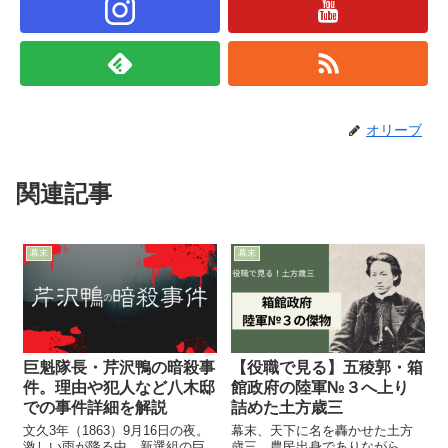
オリーブ
関連記事
幕末
幕末
巨魁隊長・芹沢鴨の暗殺事
【役職で見る】五稜郭・箱
件。理由や犯人など八木邸
館政府の陸軍№３へ上り
での事件詳細を解説
詰めた土方歳三
文久3年（1863）9月16日の夜。
幕末、天下に名を轟かせた土方
激しい雨が降る中、新選組の巨
歳三。農民出身でありながら、