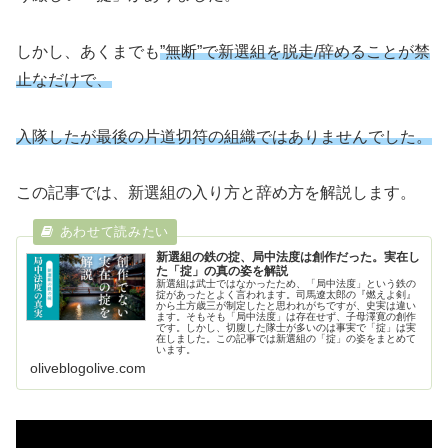
しかし、あくまでも
”無断”で新選組を脱走/辞めることが禁
止
なだけで
、
入隊したが最後の片道切符の組織ではありませんでした。
この記事では、新選組の入り方と辞め方を解説します。
新選組の鉄の掟、局中法度は創作だった。実在し
た「掟」の真の姿を解説
新選組は武士ではなかったため、「局中法度」という鉄の
掟があったとよく言われます。司馬遼太郎の『燃えよ剣』
から土方歳三が制定したと思われがちですが、史実は違い
ます。そもそも「局中法度」は存在せず、子母澤寛の創作
です。しかし、切腹した隊士が多いのは事実で「掟」は実
在しました。この記事では新選組の「掟」の姿をまとめて
います。
oliveblogolive.com