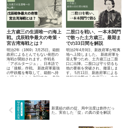
土方歳三の生涯唯一の海上
二股口を戦い、一本木関門
戦。戊辰戦争最大の奇策・
で散った土方歳三。最期ま
宮古湾海戦とは？
での33日間を解説
明治2年（1869）3月25日。箱館
明治2年4月9日、新政府軍が蝦夷
政府によるとんでもない発想の
地へ上陸しました。 新政府軍を
海戦が開始されます。作戦名
迎え撃つため、土方歳三は二股
「アボルタージュ」、日本語で
口に出陣。二股口は守り切るも
は「接舷」作戦。 新政府軍最強
他の要衝を突破され、撤退しま
の甲鉄艦を奪取して、箱館へ持
す。 5月11日、新政府軍による
ち帰ろうとした作戦です。 失敗
箱館総攻撃で土方歳三は一本木
に終わりますが、戊辰戦争で強
関門にて銃弾に倒れ、35歳の生
烈な印象を残した宮古湾海戦を
涯を閉じました。
解説します。
新選組の鉄の掟、局中法度は創作だっ
た。実在した「掟」の真の姿を解説