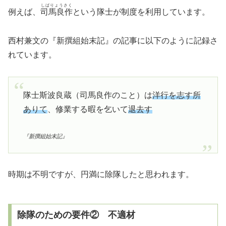
しばりょうさく
例えば、
司馬良作
という隊士が制度を利用しています。
西村兼文の『新撰組始末記』の記事に以下のように記録さ
れています。
隊士斯波良蔵（司馬良作のこと）は
洋行を志す所
ありて
、修業する暇を乞いて
退去す
『新撰組始末記』
時期は不明ですが、円満に除隊したと思われます。
除隊のための要件② 不適材