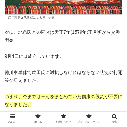
↑江戸幕府２代将軍になる徳川秀忠
次に、北条氏との同盟は天正7年(1579年)正月頃から交渉
開始。
9月4日には成立しています。
徳川家単体で武田氏に対抗しなければならない状況の打開
策が見えました。
つまり、今までは三河をまとめていた信康の役割が不要に
なりました。
むしろ、家中の不和の象徴になりかねない（実際になって
メニュー
ホーム
お問い合わせ
プライバシーポリシ
検索
ー