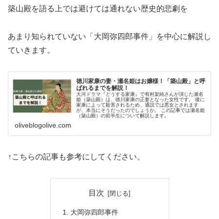
築山殿を語る上では避けては通れない歴史的悲劇を
あまり知られていない「大岡弥四郎事件」を中心に解説し
ていきます。
徳川家康の妻・瀬名姫はお嬢様！「築山殿」と呼
ばれるまでを解説！
大河ドラマ『どうする家康』で有村架純さんが演じた瀬名
姫（築山殿）は、徳川家康の正妻となった女性です。 後に
家康によって殺害されるため、通説では悪女とされます
が、本当にそうだったのでしょうか。 この記事では瀬名姫
（築山殿）の前半生について解説します。
oliveblogolive.com
↑こちらの記事も参考にしてください。
目次
大岡弥四郎事件