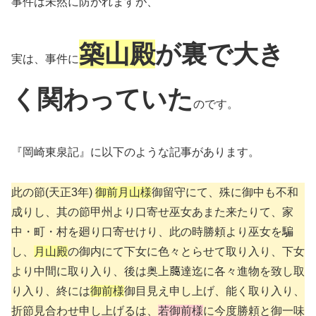
事件は未然に防がれますが、
築山殿
が裏で大き
実は、事件に
く関わって
いた
のです。
『岡崎東泉記』に以下のような記事があります。
此の節(天正3年)
御前月山様
御留守にて、殊に御中も不和
成りし、其の節甲州より口寄せ巫女あまた来たりて、家
中・町・村を廻り口寄せけり、此の時勝頼より巫女を騙
し、
月山殿
の御内にて下女に色々とらせて取り入り、下女
より中間に取り入り、後は奥上﨟達迄に各々進物を致し取
り入り、終には
御前様
御目見え申し上げ、能く取り入り、
折節見合わせ申し上げるは、
若御前様
に今度勝頼と御一味