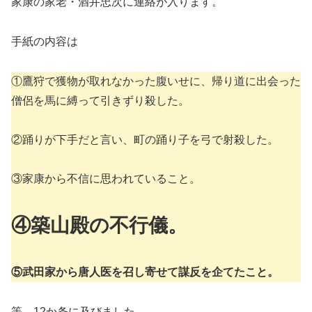
家康の家老・酒井忠次に連絡が入ります。
手紙の内容は
①鷹狩で獲物が取れなかった腹いせに、帰り道に出会った
僧侶を馬に縛って引きずり殺した。
②踊りが下手だと言い、町の踊り子を弓で射殺した。
③家康から不信に思われていること。
④築山殿の不行儀。
⑤武田家から唐人医を召し寄せて謀反を企てたこと。
等、12か条に及びました。