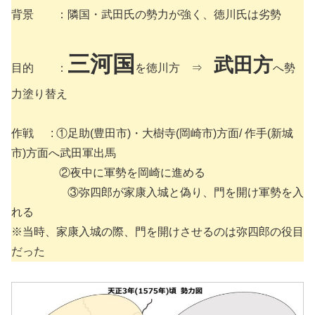
背景 ：隣国・武田氏の勢力が強く、徳川氏は劣勢
三河国
武田方
目的 ：
を徳川方 ⇒
へ勢
力塗り替え
作戦 : ①足助(豊田市)・大樹寺(岡崎市)方面/ 作手(新城
市)方面へ武田軍出馬
②夜中に軍勢を岡崎に進める
③弥四郎が家康入城と偽り、門を開け軍勢を入
れる
※当時、家康入城の際、門を開けさせるのは弥四郎の役目
だった