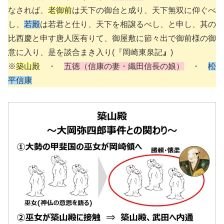
なされば、
老御前
は天下の御台と成り、天下無双に仰ぐべ
し、
若殿
は若君と仕り、天下を相譲るべし、と申し、其の
比西慶と申す唐人医有りて、御屋敷に節々出で御前様の御
意に入り、是を談合まき入り(『岡崎東泉記
』
)
※
築山殿
・
五徳（信康の妻・織田信長の娘）
・
松
平信康