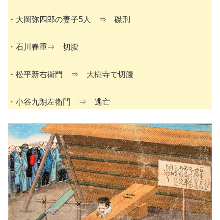
・大岡弥四郎の妻子5人 ⇒ 磔刑
・石川春重⇒ 切腹
・松平新右衛門 ⇒ 大樹寺で切腹
・小谷九朗左衛門 ⇒ 逃亡