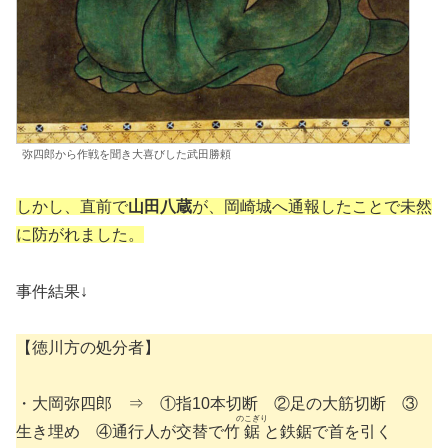
弥四郎から作戦を聞き大喜びした武田勝頼
しかし、直前で
山田八蔵
が、岡崎城へ通報したことで未然
に防がれました。
事件結果↓
【徳川方の処分者】
・大岡弥四郎 ⇒ ①指10本切断 ②足の大筋切断 ③
のこぎり
生き埋め ④通行人が交替で竹
鋸
と鉄鋸で首を引く