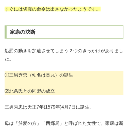
すぐには
切腹の命令は出さなかったようです。
家康の決断
処罰の動きを加速させてしまう２つのきっかけがありまし
た。
①三男秀忠（幼名は長丸）の誕生
②北条氏との同盟の成立
三男秀忠は天正7年(1579年)4月7日に誕生。
母は「於愛の方」「西郷局」と呼ばれた女性で、家康は新