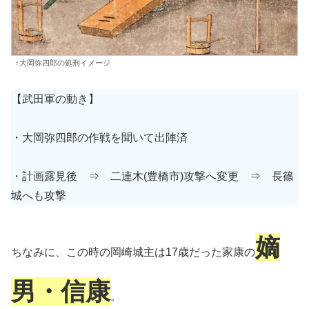
↑大岡弥四郎の処刑イメージ
【武田軍の動き】
・大岡弥四郎の作戦を聞いて出陣済
・計画露見後 ⇒ 二連木(豊橋市)攻撃へ変更 ⇒ 長篠
城へも攻撃
嫡
ちなみに、この時の岡崎城主は17歳だった家康の
男・信康
。