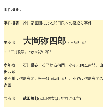
事件概要↓
事件概要：徳川家臣団による武田氏への寝返り事件
大岡弥四郎
主謀者 ：
（岡崎町奉行）
『
※
三河物語』では大賀弥四郎
参加者 ：石川重春、松平新右衛門、小谷九朗左衛門、山
田八蔵
※石川は信康家老。松平は岡崎町奉行。小谷は信康家老の
家臣
共謀者 ：
武田勝頼
(武田信玄は3年前に死亡)