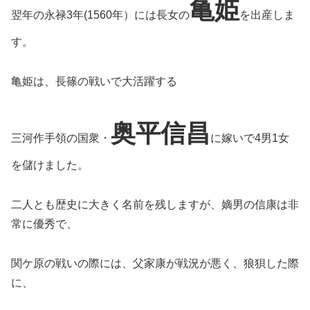
亀姫
翌年の永禄3年(1560年）には長女の
を出産しま
す。
亀姫は、長篠の戦いで大活躍する
奥平信昌
三河作手領の国衆・
に嫁いで4男1女
を儲けました。
二人とも歴史に大きく名前を残しますが、嫡男の信康は非
常に優秀で、
関ケ原の戦いの際には、父家康が戦況が悪く、狼狽した際
に、