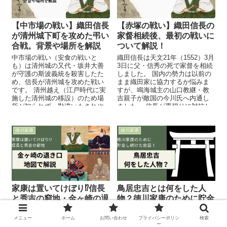
【中市場の戦い】織田信長
【赤塚の戦い】織田信長の
が清州城下町を攻めた弔い
家督相続後、最初の戦いに
合戦。背景や場所を解説
ついて解説！
中市場の戦い（安食の戦いと
織田信長は天文21年（1552）3月
も）は清州城の又代・坂井大善
3日に父・信秀の死で家督を相続
が守護の斯波義統を殺害したた
しました。 国内の勢力は以前の
め、信長が清州城を攻めた戦い
まま織田家に協力するか悩みま
です。 清州越え（江戸時代に実
すが、鳴海城主の山口教継・教
施した清州城の移設）のため場
吉親子が敵国の今川氏へ内通し
所が知られず、勘違いもされや
ました。 信長が裏切りに対抗し
すいです。今回は戦闘が起きた
た戦い「赤塚の戦い」について
場所と背景を解説します。
解説します。
徳川家康
徳川家康
家康は置いてけぼり⁉信長
鳥居忠吉とは何をした人
と秀吉の窮地・金ヶ崎の退
物？徳川家康のために貯金
き口を地図で解説
し続けた忠臣！
メニュー
ホーム
お問い合わせ
プライバシーポリシ
検索
元亀元年(1570)織田信長は越前の
天下人・徳川家康を駿府に居住
ー