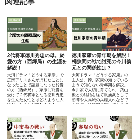
関連記事
徳川家康
徳川家康
2代将軍徳川秀忠の母。於
徳川家康の青年期を解説！
愛の方（西郷局）の生涯を
桶狭間の戦で討死の今川義
解説！
元との関係性は？
大河ドラマ「どうする家康」で
大河ドラマ「どうする家康」の
広瀬アリスさんが演じたことに
主人公、徳川家康の知っている
なったことで話題になった於愛
ようで知らない青年期を解説。
の方（西郷局）。家康に寵愛を
今川家で大切に育てられ、築山
受けて２代将軍となる徳川秀忠
殿との結婚を経て親族衆として
を生んだ女性とはどのような人
初陣や大高城の兵糧入れなどで
物だったのか解説します！
大活躍。桶狭間の戦いでも今川
方として戦い、戦国大名へと成
長していきます。
戦国時代
戦国時代