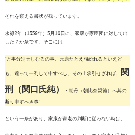
それを窺える書状が残っています。
永禄2年（1559年）5月16日に、家康が家臣団に対して出
した７か条です。そこには
”万事分別せしむるの事、元康たとえ相紛れるといえど
関
も、達って一列して申すべし、その上承引せざれば、
刑（関口氏純）
・朝丹（朝比奈親徳）へ其の
断り申すべき事”
という一条があり、家康が家老の判断に従わない時は、