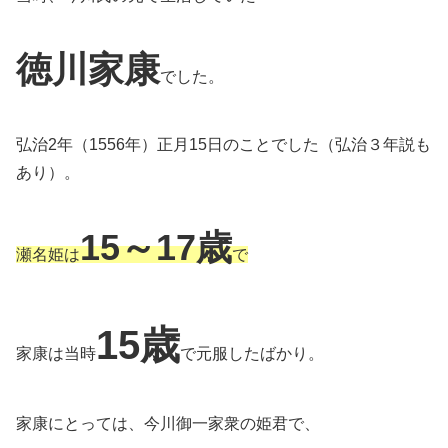
徳川家康
でした。
弘治2年（1556年）正月15日のことでした（弘治３年説も
あり）。
15～17歳
瀬名姫は
で
15歳
家康は当時
で元服したばかり。
家康にとっては、今川御一家衆の姫君で、