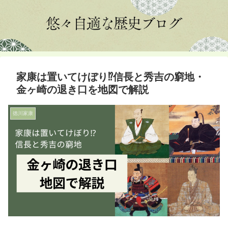
家康は置いてけぼり⁉信長と秀吉の窮地・
金ヶ崎の退き口を地図で解説
徳川家康