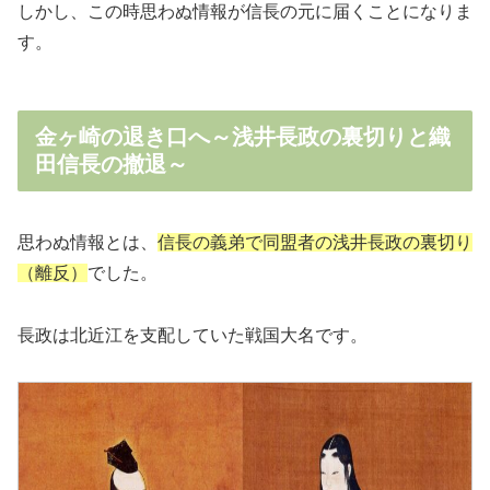
しかし、この時思わぬ情報が信長の元に届くことになりま
す。
金ヶ崎の退き口へ～浅井長政の裏切りと織
田信長の撤退～
思わぬ情報とは、
信長の義弟で同盟者の浅井長政の裏切り
（離反
）
でした。
長政は北近江を支配していた戦国大名です。