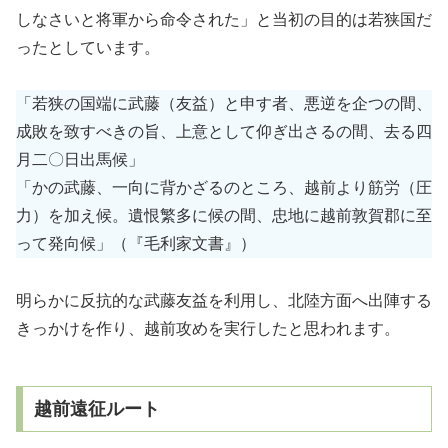
しなさいと将軍から命令された」と当初の目的は若狭国だ
ったとしています。
「若狭の国端に武藤（友益）と申す者、悪逆を企つの間、
成敗を致すべきの旨、上意として仰ぎ出さるの間、去る四
月二〇日出馬候」
「かの武藤、一向に背かざるのところ、越前より筋労（圧
力）を加え候。遺恨繁多に候の間、忠地に越前敦賀郡に至
って発向候」（『毛利家文書』）
明らかに反抗的な武藤友益を利用し、北陸方面へ出陣する
きっかけを作り、越前攻めを実行したと思われます。
越前遠征ルート