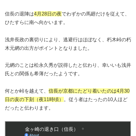
信長の退陣は
4月28日の夜
でわずかの馬廻だけを従えて、
ひたすらに南へ向かいます。
浅井長政の裏切りにより、逃避行はほぼなく、朽木峠の朽
木元網の出方がポイントとなりました。
元網のことは松永久秀が説得したと伝わり、幸いいも浅井
氏との関係も希薄だったようです。
何とか峠を越えて、
信長が京都にたどり着いたのは4月30
日の亥の下刻（夜11時頃）
。従う者はたったの10人ほど
だったと伝わります。