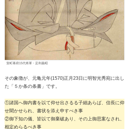
室町幕府15代将軍・足利義昭
その象徴が、元亀元年(1570)正月23日に明智光秀宛に出し
た「５か条の条書」です。
①諸国へ御内書を以て仰せ出さるる子細あらば、信長に仰
せ聞かせられ、書状を添え申すべき事
②御下知の儀、皆以て御棄破あり、その上御思案なされ、
相定めらるべき事