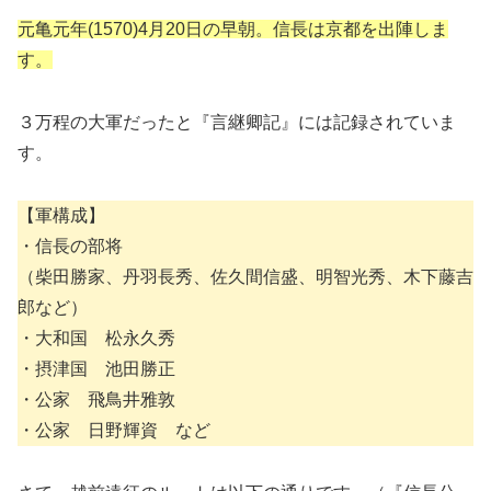
元亀元年(1570)4月20日の早朝。信長は京都を出陣しま
す。
３万程の大軍だったと『言継卿記』には記録されていま
す。
【軍構成】
・信長の部将
（柴田勝家、丹羽長秀、佐久間信盛、明智光秀、木下藤吉
郎など）
・大和国 松永久秀
・摂津国 池田勝正
・公家 飛鳥井雅敦
・公家 日野輝資 など