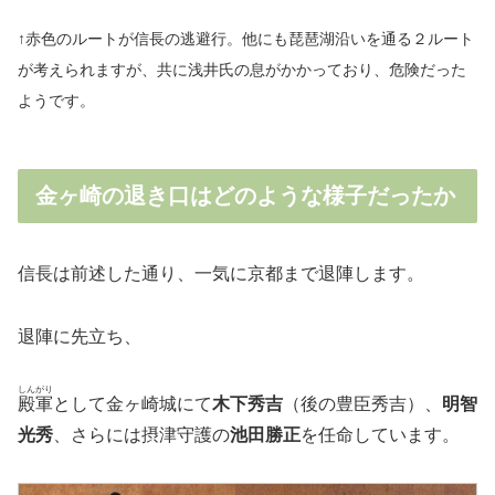
↑赤色のルートが信長の逃避行。他にも琵琶湖沿いを通る２ルート
が考えられますが、共に浅井氏の息がかかっており、危険だった
ようです。
金ヶ崎の退き口はどのような様子だったか
信長は前述した通り、一気に京都まで退陣します。
退陣に先立ち、
しんがり
殿軍
として金ヶ崎城にて
木下秀吉
（後の豊臣秀吉）、
明智
光秀
、さらには摂津守護の
池田勝正
を任命しています。