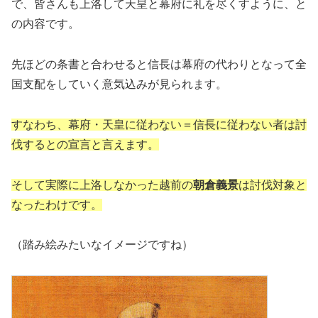
で、皆さんも上洛して天皇と幕府に礼を尽くすように、と
の内容です。
先ほどの条書と合わせると信長は幕府の代わりとなって全
国支配をしていく意気込みが見られます。
すなわち、幕府・天皇に従わない＝信長に従わない者は討
伐するとの宣言と言え
ます
。
そして実際に上洛しなかった越前の
朝倉義景
は討伐対象と
なったわけです。
（踏み絵みたいなイメージですね）