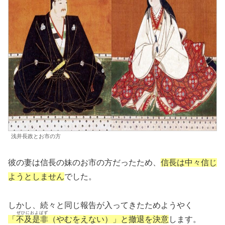
浅井長政とお市の方
彼の妻は信長の妹のお市の方だったため、
信長は中々信じ
ようとしません
でした。
しかし、続々と同じ報告が入ってきたためようやく
ぜひにおよばず
「
不及是非
（やむをえない）」と撤退を決意
します。