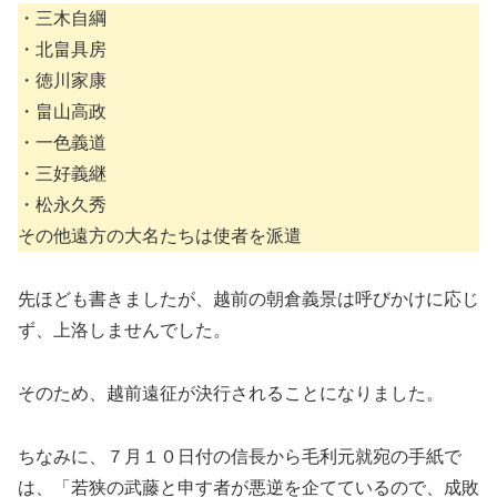
・三木自綱
・北畠具房
・徳川家康
・畠山高政
・一色義道
・三好義継
・松永久秀
その他遠方の大名たちは使者を派遣
先ほども書きましたが、越前の朝倉義景は呼びかけに応じ
ず、上洛しませんでした。
そのため、越前遠征が決行されることになりました。
ちなみに、７月１０日付の信長から毛利元就宛の手紙で
は、「若狭の武藤と申す者が悪逆を企てているので、成敗