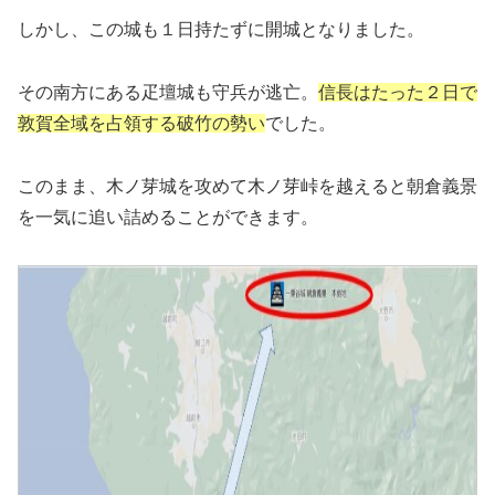
しかし、この城も１日持たずに開城となりました。
その南方にある疋壇城も守兵が逃亡。
信長はたった２日で
敦賀全域を占領する破竹の勢い
でした。
このまま、木ノ芽城を攻めて木ノ芽峠を越えると朝倉義景
を一気に追い詰めることができます。