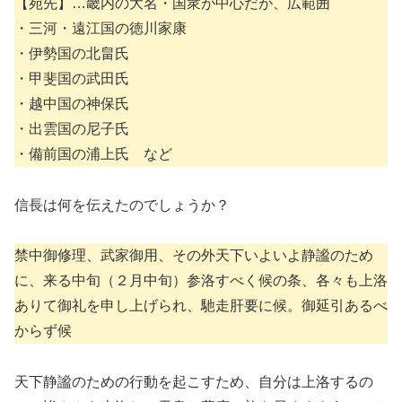
【宛先】…畿内の大名・国衆が中心だが、広範囲
・三河・遠江国の徳川家康
・伊勢国の北畠氏
・甲斐国の武田氏
・越中国の神保氏
・出雲国の尼子氏
・備前国の浦上氏 など
信長は何を伝えたのでしょうか？
禁中御修理、武家御用、その外天下いよいよ静謐のため
に、来る中旬（２月中旬）参洛すべく候の条、各々も上洛
ありて御礼を申し上げられ、馳走肝要に候。御延引あるべ
からず候
天下静謐のための行動を起こすため、自分は上洛するの