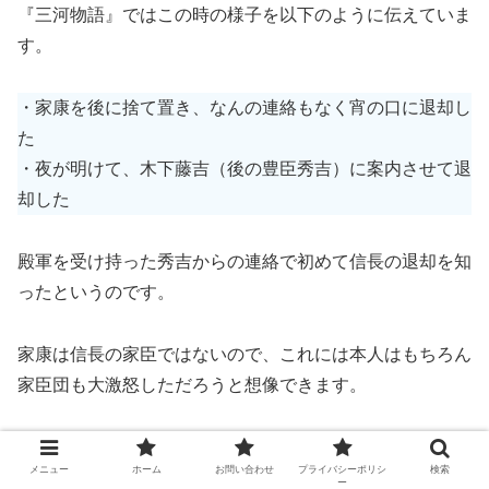
『三河物語』ではこの時の様子を以下のように伝えていま
す。
・家康を後に捨て置き、なんの連絡もなく宵の口に退却し
た
・夜が明けて、木下藤吉（後の豊臣秀吉）に案内させて退
却した
殿軍を受け持った秀吉からの連絡で初めて信長の退却を知
ったというのです。
家康は信長の家臣ではないので、これには本人はもちろん
家臣団も大激怒しただろうと想像できます。
とはいえ、急ぎ撤退が必要です。
メニュー
ホーム
お問い合わせ
プライバシーポリシ
検索
ー