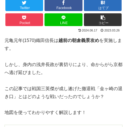
Twitter
Facebook
はてブ
Pocket
LINE
コピー
2024.06.17
2023.03.26
元亀元年(1570)織田信長は
越前の朝倉義景攻め
を実施しま
す。
しかし、身内の浅井長政が裏切りにより、命からがら京都
へ逃げ延びました。
この記事では戦国三英傑が成し遂げた撤退戦「金ヶ崎の退
き口」とはどのような戦いだったのでしょうか？
地図を使ってわかりやすく解説します！