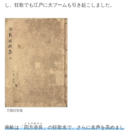
し、狂歌でも江戸に大ブームも引き起こしました。
万載狂歌集
よものあから
南畝は「
四方赤良
」の狂歌名で、さらに名声を高めまし