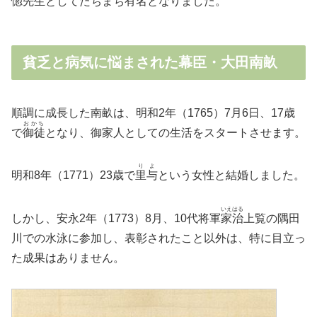
惚先生としてたちまち有名となりました。
貧乏と病気に悩まされた幕臣・大田南畝
順調に成長した南畝は、明和2年（1765）7月6日、17歳
おかち
で
御徒
となり、御家人としての生活をスタートさせます。
りよ
明和8年（1771）23歳で
里与
という女性と結婚しました。
いえはる
しかし、安永2年（1773）8月、10代将軍
家治
上覧の隅田
川での水泳に参加し、表彰されたこと以外は、特に目立っ
た成果はありません。