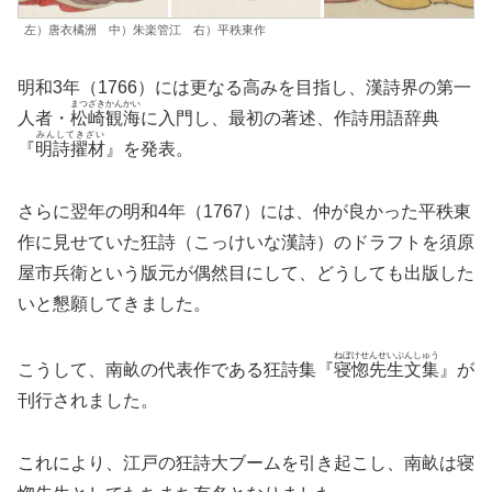
左）唐衣橘洲 中）朱楽管江 右）平秩東作
明和3年（1766）には更なる高みを目指し、漢詩界の第一
まつざきかんかい
人者・
松崎観海
に入門し、最初の著述、作詩用語辞典
みんしてきざい
『
明詩擢材
』を発表。
さらに翌年の明和4年（1767）には、仲が良かった平秩東
作に見せていた狂詩（こっけいな漢詩）のドラフトを須原
屋市兵衛という版元が偶然目にして、どうしても出版した
いと懇願してきました。
ねぼけせんせいぶんしゅう
こうして、南畝の代表作である狂詩集『
寝惚先生文集
』が
刊行されました。
これにより、江戸の狂詩大ブームを引き起こし、南畝は寝