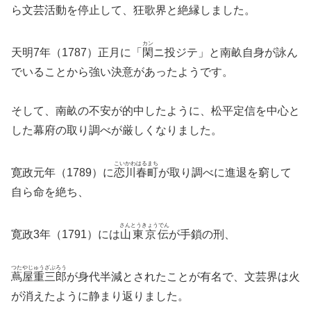
ら文芸活動を停止して、狂歌界と絶縁しました。
カン
天明7年（1787）正月に「
閑
ニ投ジテ」と南畝自身が詠ん
でいることから強い決意があったようです。
そして、南畝の不安が的中したように、松平定信を中心と
した幕府の取り調べが厳しくなりました。
こいかわはるまち
寛政元年（1789）に
恋川春町
が取り調べに進退を窮して
自ら命を絶ち、
さんとうきょうでん
寛政3年（1791）には
山東京伝
が手鎖の刑、
つたやじゅうざぶろう
蔦屋重三郎
が身代半減とされたことが有名で、文芸界は火
が消えたように静まり返りました。