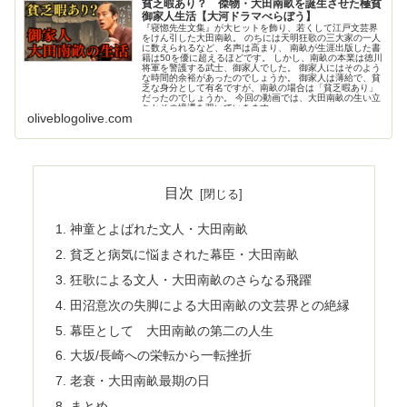
貧乏暇あり？ 傑物・大田南畝を誕生させた極貧
御家人生活【大河ドラマべらぼう】
『寝惚先生文集』が大ヒットを飾り、若くして江戸文芸界
をけん引した大田南畝。 のちには天明狂歌の三大家の一人
に数えられるなど、名声は高まり、 南畝が生涯出版した書
籍は50を優に超えるほどです。 しかし、南畝の本業は徳川
将軍を警護する武士、御家人でした。 御家人にはそのよう
な時間的余裕があったのでしょうか。 御家人は薄給で、貧
乏な身分として有名ですが、南畝の場合は「貧乏暇あり」
だったのでしょうか。 今回の動画では、大田南畝の生い立
ちとその境遇を覗いていきます。
oliveblogolive.com
目次
神童とよばれた文人・大田南畝
貧乏と病気に悩まされた幕臣・大田南畝
狂歌による文人・大田南畝のさらなる飛躍
田沼意次の失脚による大田南畝の文芸界との絶縁
幕臣として 大田南畝の第二の人生
大坂/長崎への栄転から一転挫折
老衰・大田南畝最期の日
まとめ