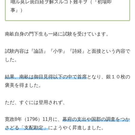
嘲ル莫レ斑白経ヲ解スルコト難キヲ（『初場即
事』）
南畝自身の門下生も一緒に試験を受けています。
試験内容は『論語』『小学』『詩経』と面接という内容で
した。
結果、南畝は御目見得以下の中で首席
となり、銀１０枚の
褒美を得ました。
ただ、すぐには登用されず、
寛政8年（1796）11月に、
幕府の支出や国郡の調査をつか
さどる「支配勘定」
にようやく昇進しました。