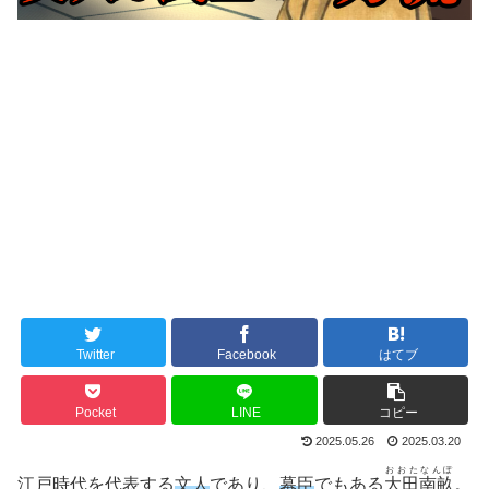
Twitter
Facebook
はてブ
Pocket
LINE
コピー
2025.05.26
2025.03.20
おおたなんぽ
江戸時代を代表する
文人
であり、
幕臣
でもある
大田南畝
。