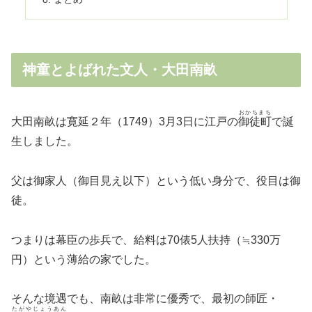
神童とよばれた文人・大田南畝
おかちまち
大田南畝は寛延２年（1749）3月3日に江戸の
御徒町
で誕
生しました。
父は御家人（御目見え以下）という低い身分で、役目は御
徒。
つまりは幕臣の歩兵で、給料は70俵5人扶持（≒330万
円）という薄給の家でした。
そんな境遇でも、南畝は非常に優秀で、最初の師匠・
たがやじょうあん