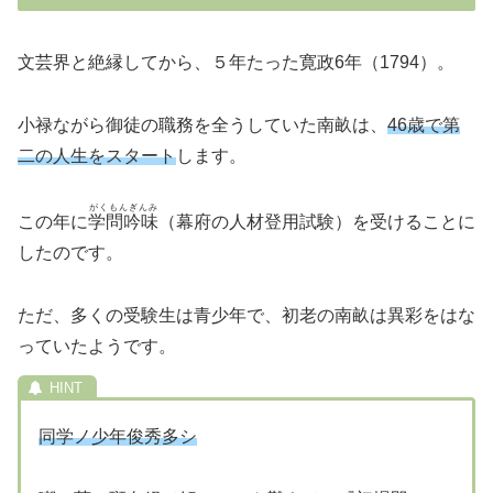
文芸界と絶縁してから、５年たった寛政6年（1794）。
小禄ながら御徒の職務を全うしていた南畝は、
46歳で第
二の人生をスタート
します。
がくもんぎんみ
この年に
学問吟味
（幕府の人材登用試験）を受けることに
したのです。
ただ、多くの受験生は青少年で、初老の南畝は異彩をはな
っていたようです。
同学ノ少年俊秀多シ