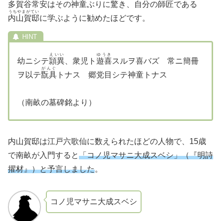
多賀谷常安
はその神童ぶりに驚き、自分の師匠である
うちやまがてい
内山賀邸
に学ぶように勧めたほどです。
えいい
ゆうき
幼ニシテ
頴異
、衆児ト
遊喜
スルヲ喜バズ 常ニ簡冊
がんぐ
ヲ以テ
翫具
トナス 郷党目シテ神童トナス
（南畝の墓碑銘より）
内山賀邸は江戸六歌仙に数えられたほどの人物で、15歳
で南畝が入門すると
「コノ児マサニ大成スベシ」（『明詩
擢材』）と予言しました
。
コノ児マサニ大成スベシ