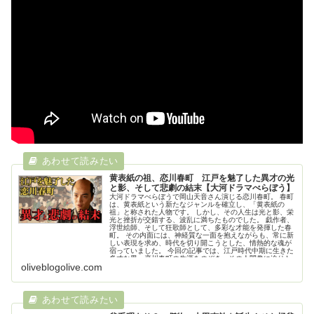
黄表紙の祖、恋川春町 江戸を魅了した異才の光
と影、そして悲劇の結末【大河ドラマべらぼう】
大河ドラマべらぼうで岡山天音さん演じる恋川春町。 春町
は、黄表紙という新たなジャンルを確立し、「黄表紙の
祖」と称された人物です。 しかし、その人生は光と影、栄
光と挫折が交錯する、波乱に満ちたものでした。 戯作者、
浮世絵師、そして狂歌師として、多彩な才能を発揮した春
町。 その内面には、神経質な一面を抱えながらも、常に新
しい表現を求め、時代を切り開こうとした、情熱的な魂が
宿っていました。 今回の記事では、江戸時代中期に生きた
多才な男、恋川春町の生涯をのぞき、その人間像に迫りた
oliveblogolive.com
いと思います。