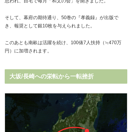
思われ、自宅で毎月「和文の会」を開きました。
そして、幕府の期待通り、50巻の『孝義録』が出版で
き、報奨として銀10枚を与えられました。
このあとも南畝は活躍を続け、100俵7人扶持（≒470万
円）に加増されます。
大坂/長崎への栄転から一転挫折