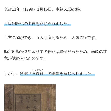
寛政11年（1799）1月16日、南畝51歳の時。
大坂銅座への出役を命じられました。
上方見物ができ、収入も増えるため、人気の役です。
勘定所勤務２年余りでの任命は異例だったため、南畝の才
覚が認められたのです。
こうぎろく
しかし、
急遽『
孝義録
』の編纂を命じられました。