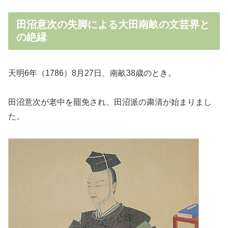
田沼意次の失脚による大田南畝の文芸界と
の絶縁
天明6年（1786）8月27日、南畝38歳のとき。
田沼意次が老中を罷免され、田沼派の粛清が始まりまし
た。