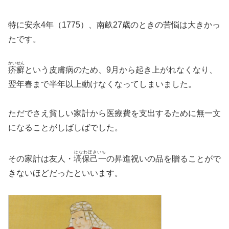
特に安永4年（1775）、南畝27歳のときの苦悩は大きかっ
たです。
かいせん
疥癬
という皮膚病のため、9月から起き上がれなくなり、
翌年春まで半年以上動けなくなってしまいました。
ただでさえ貧しい家計から医療費を支出するために無一文
になることがしばしばでした。
はなわほきいち
その家計は友人・
塙保己一
の昇進祝いの品を贈ることがで
きないほどだったといいます。