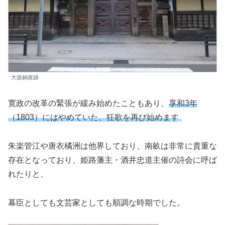
大坂銅座跡
寛政の改革の緊張が緩み始めたこともあり、
享和3年
（1803）にはやめていた、狂歌を再び始めます
。
朱楽管江や唐衣橘洲は他界しており、南畝は非常に貴重な
存在となっており、姫路藩主・酒井忠道主催の詩会に呼ば
れたりと、
幕臣としても文芸家としても順調な時期でした。