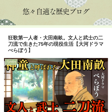
狂歌第一人者・大田南畝。文人と武士の二
刀流で生きた75年の現役生活【大河ドラマ
べらぼう】
江戸時代