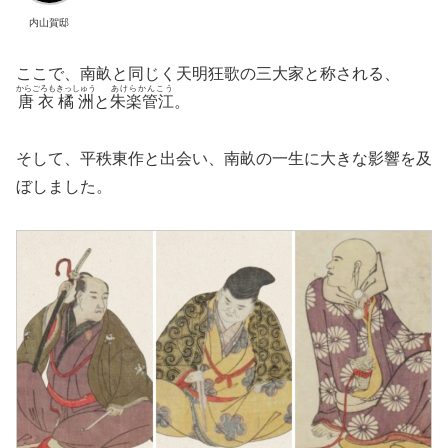
内山賀邸
ここで、南畝と同じく天明狂歌の三大家と称される、
からごろもきっしゅう
あけらかんこう
唐衣橘洲
と
朱楽管江
。
そして、平秩東作と出会い、南畝の一生に大きな影響を及
ぼしました。