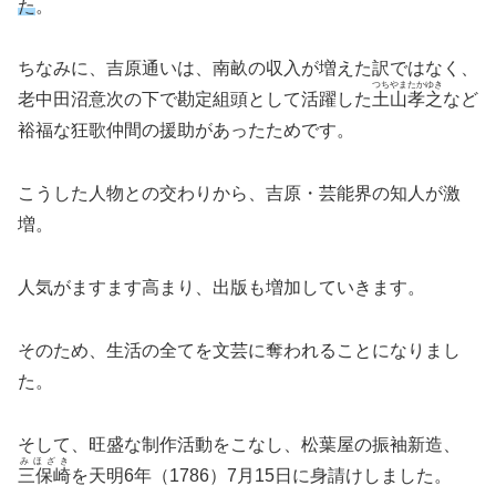
た
。
ちなみに、吉原通いは、南畝の収入が増えた訳ではなく、
つちやまたかゆき
老中田沼意次の下で勘定組頭として活躍した
土山孝之
など
裕福な狂歌仲間の援助があったためです。
こうした人物との交わりから、吉原・芸能界の知人が激
増。
人気がますます高まり、出版も増加していきます。
そのため、生活の全てを文芸に奪われることになりまし
た。
そして、旺盛な制作活動をこなし、松葉屋の振袖新造、
みほざき
三保崎
を天明6年（1786）7月15日に身請けしました。