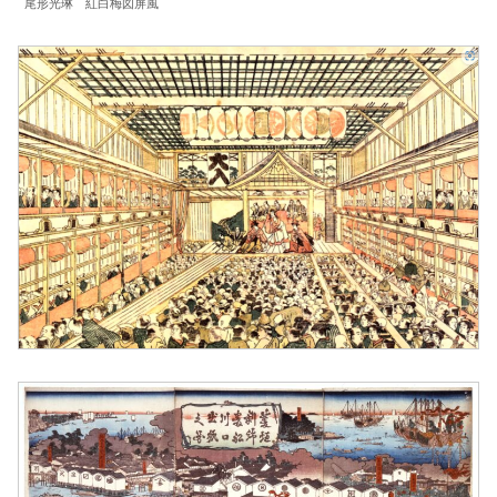
尾形光琳 紅白梅図屏風