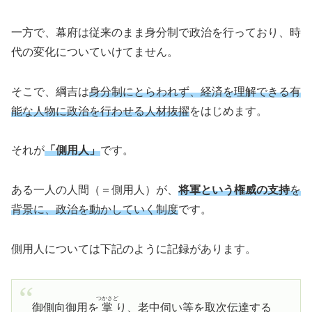
一方で、幕府は従来のまま身分制で政治を行っており、時
代の変化についていけてません。
そこで、綱吉は
身分制にとらわれず、経済を理解できる有
能な人物に政治を行わせる人材抜擢
をはじめます。
それが
「側用人」
です。
ある一人の人間（＝側用人）が、
将軍という権威の支持
を
背景に、政治を動かしていく制度
です。
側用人については下記のように記録があります。
つかさど
御側向御用を
掌
り、老中伺い等を取次伝達する