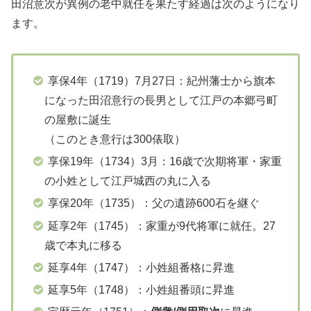
田沼意次が異例の老中就任を果たす経過は次のようになり
ます。
享保4年（1719）7月27日：紀州藩士から旗本
になった田沼意行の長男として江戸の本郷弓町
の屋敷に誕生
（このとき意行は300俵取）
享保19年（1734）3月：16歳で次期将軍・家重
の小姓として江戸城西の丸に入る
享保20年（1735）：父の遺跡600石を継ぐ
延享2年（1745）：家重が9代将軍に就任。27
歳で本丸に移る
延享4年（1747）：小姓組番格に昇進
延享5年（1748）：小姓組番頭に昇進