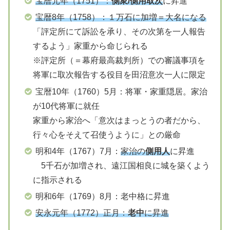
宝暦元年（1751）：
側衆/側用取次
に昇進
宝暦8年（1758）：１万石に加増＝大名になる
「評定所にて訴訟を承り、その次第を一人報告
するよう」家重から命じられる
※評定所（＝幕府最高裁判所）での審議事項を
将軍に取次報告する役目を田沼意次一人に限定
宝暦10年（1760）5月：将軍・家重隠居。家治
が10代将軍に就任
家重から家治へ「意次はまっとうの者だから、
行々心をそえて召使うように」との厳命
明和4年（1767）7月：
家治の
側用人
に昇進
5千石が加増され、遠江国相良に城を築くよう
に指示される
明和6年（1769）8月：老中格に昇進
安永元年（1772）正月：
老中
に昇進