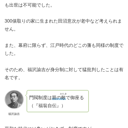
も出世は不可能でした。
300俵取りの家に生まれた田沼意次が老中など考えられま
せん。
また、幕府に限らず、江戸時代のどこの藩も同様の制度で
した。
そのため、福沢諭吉が身分制に対して猛批判したことは有
名です。
かたき
門閥制度は
親の
敵
で御座る
（『福翁自伝』）
福沢諭吉