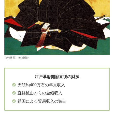
5代将軍・徳川綱吉
江戸幕府開府直後の財源
天領約400万石の年貢収入
直轄鉱山からの金銀収入
鎖国による貿易収入の独占