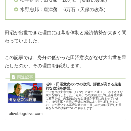
松平定信：田安家 10万石（寛政の改革）
水野忠邦：唐津藩 6万石（天保の改革）
田沼が出世できた理由には幕府体制と経済情勢が大きく関
わっていました。
この記事では、身分の低かった田沼意次がなぜ大出世を果
たしたのか、その理由を解説します。
老中・田沼意次の5つの政策。評価が高まる先進
的な政治を解説。
田沼意次は安永元年（1772）に老中に就任し、さまざまな
政策を実行しました。 近年、その政策は江戸社会を抜本的
に変革させ、先進的だったと評価が非常に高まっていま
す。 8代将軍・吉宗の享保の改革により持ち直したもの
の、また悪化する幕府財政の立て直しのために実行した重
要な５つの政策について解説します。
oliveblogolive.com