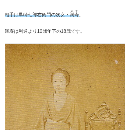
ます
相手は早崎七郎右衛門の次女
・
満寿
。
満寿は利通より10歳年下の18歳です。