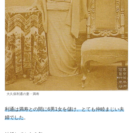
大久保利通の妻・満寿
利通は満寿との間に6男1女を儲け、とても仲睦まじい夫
婦でした
。