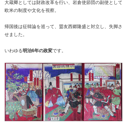
大蔵卿としては財政改革を行い、岩倉使節団の副使として
欧米の制度や文化を視察。
帰国後は征韓論を巡って、盟友西郷隆盛と対立し、失脚さ
せました。
いわゆる
明治6年の政変
です。