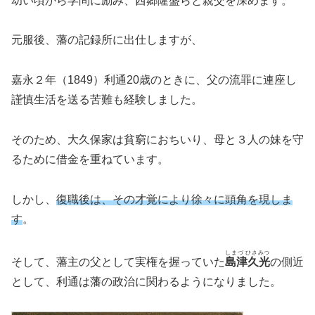
幼い頃から学問に励み、西郷隆盛らと親交を深めます。
元服後、藩の記録所に出仕しますが、
嘉永２年（1849）利通20歳のときに、父の流罪に連座し
謹慎生活を送る苦難も経験しました。
そのため、大久保家は貧窮におちいり、母と３人の妹を守
るために借金を重ねています。
しかし、
復職後は、その才覚により徐々に頭角を現しま
す
。
しまづ ひさみつ
そして、藩主の父として実権を握っていた
島津久光
の側近
として、利通は藩の政治に関わるようになりました。