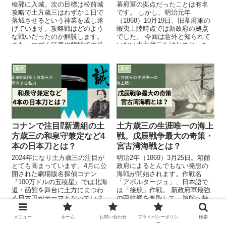
稜郭に入城。次の目標は松前城
幕府軍の拠点だったことは有名
攻略で土方歳三はわずか１日で
です。 しかし、明治元年
落城させるという神業を成し遂
（1868）10月19日、旧幕府軍の
げています。攻略戦はどのよう
蝦夷上陸時点では新政府の拠点
な戦いだったのか解説します。
でした。 今回は意外と知られて
また、つづく江差や館城での松
いない土方歳三をはじめとした
前藩兵掃討戦についてもあわせ
旧幕府軍の五稜郭までの進軍を
て解説します。
解説していきます。
幕末
幕末
コナンで注目⁉新選組の土
土方歳三の生涯唯一の海上
方歳三の和泉守兼定など4
戦。戊辰戦争最大の奇策・
本の日本刀とは？
宮古湾海戦とは？
2024年になり土方歳三の注目が
明治2年（1869）3月25日。箱館
とても高まっています。4月に公
政府によるとんでもない発想の
開された劇場版名探偵コナン
海戦が開始されます。作戦名
『100万ドルの五稜星』では北海
「アボルタージュ」、日本語で
道・函館を舞台に土方にまつわ
は「接舷」作戦。 新政府軍最強
る日本刀がテーマとなっていま
の甲鉄艦を奪取して、箱館へ持
す。 土方その人だけではなく所
ち帰ろうとした作戦です。 失敗
有していた刀までもが注目さ...
に終わりますが、戊辰戦争で強
メニュー
ホーム
お問い合わせ
プライバシーポリシ
検索
烈な印象を残した宮古湾海戦を
ー