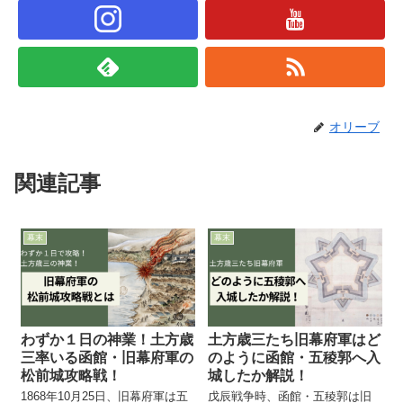
オリーブ
関連記事
幕末
幕末
わずか１日の神業！土方歳
土方歳三たち旧幕府軍はど
三率いる函館・旧幕府軍の
のように函館・五稜郭へ入
松前城攻略戦！
城したか解説！
1868年10月25日、旧幕府軍は五
戊辰戦争時、函館・五稜郭は旧