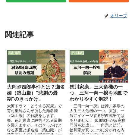
オリーブ
関連記事
徳川家康
徳川家康
大岡弥四郎事件とは？瀬名
徳川家康、三大危機の一
姫（築山殿）”悲劇の最
つ。三河一向一揆を地図で
期”のきっかけ。
わかりやすく解説！
大河ドラマ「どうする家康」で
「三河一向一揆」は徳川家康の
有村架純さんが演じた瀬名姫
人生三大危機の一つ。実は、一
（築山殿）の解説をします。
般にイメージする宗教戦争では
夫、徳川家康に殺害される最期
ありません！ 家康家臣が反家康
を迎えますが、そのきっかけと
同盟を結成し、一向宗と結託。
なる家臣と瀬名姫（築山殿）が
徳川家が真っ二つに分かれる内
武田家に内通した謀反事件「大
乱へと発展していきます。どう