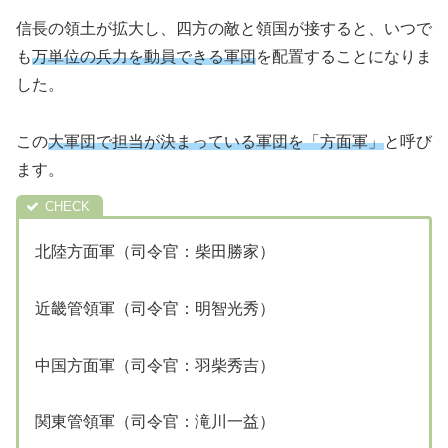
信長の領土が拡大し、四方の敵と領国が接すると、いつで
も
万単位の兵力を動員できる軍団
を配置することになりま
した。
この
大軍団で担当が決まっている軍団を「方面軍」
と呼び
ます。
北陸方面軍（司令官：柴田勝家）
近畿管領軍（司令官：明智光秀）
中国方面軍（司令官：羽柴秀吉）
関東管領軍（司令官：滝川一益）