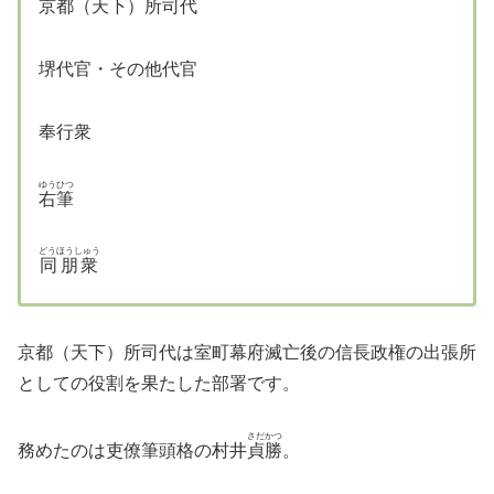
京都（天下）所司代
堺代官・その他代官
奉行衆
ゆうひつ
右筆
どうほうしゅう
同朋衆
京都（天下）所司代は室町幕府滅亡後の信長政権の出張所
としての役割を果たした部署です。
さだかつ
務めたのは吏僚筆頭格の村井
貞勝
。