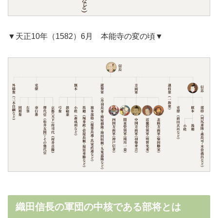
▼天正10年（1582）6月 本能寺の変の頃▼
織田信長の軍団の中核である部将とは