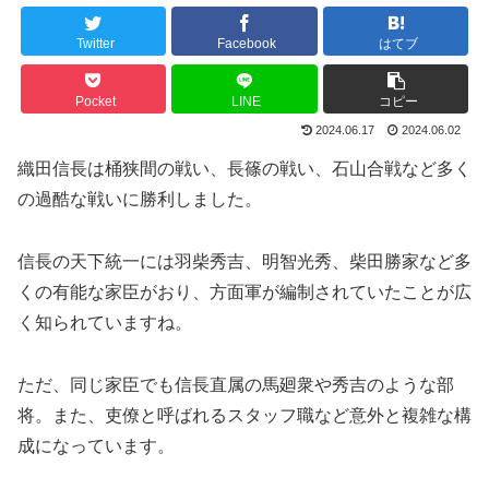
Twitter
Facebook
はてブ
Pocket
LINE
コピー
2024.06.17
2024.06.02
織田信長は桶狭間の戦い、長篠の戦い、石山合戦など多く
の過酷な戦いに勝利しました。
信長の天下統一には羽柴秀吉、明智光秀、柴田勝家など多
くの有能な家臣がおり、方面軍が編制されていたことが広
く知られていますね。
ただ、同じ家臣でも信長直属の馬廻衆や秀吉のような部
将。また、吏僚と呼ばれるスタッフ職など意外と複雑な構
成になっています。