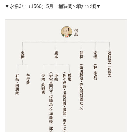
▼永禄3年（1560）5月 桶狭間の戦いの頃▼