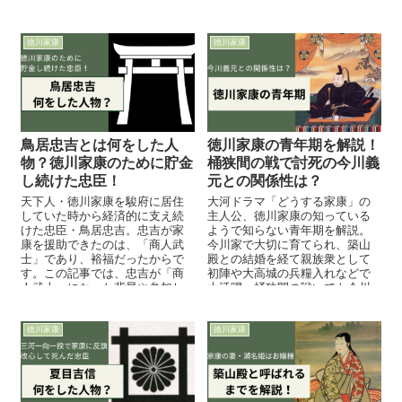
岡弥四郎事件」を中心に紹介し
いう事件だったのか地図を利用
ていきます。
しながら解説します！
徳川家康
徳川家康
鳥居忠吉とは何をした人
徳川家康の青年期を解説！
物？徳川家康のために貯金
桶狭間の戦で討死の今川義
し続けた忠臣！
元との関係性は？
天下人・徳川家康を駿府に居住
大河ドラマ「どうする家康」の
していた時から経済的に支え続
主人公、徳川家康の知っている
けた忠臣・鳥居忠吉。忠吉が家
ようで知らない青年期を解説。
康を援助できたのは、「商人武
今川家で大切に育てられ、築山
士」であり、裕福だったからで
殿との結婚を経て親族衆として
す。この記事では、忠吉が「商
初陣や大高城の兵糧入れなどで
人武士」になった背景や参加し
大活躍。桶狭間の戦いでも今川
た合戦から、どのような人物だ
方として戦い、戦国大名へと成
ったのか解説します！
長していきます。
徳川家康
徳川家康