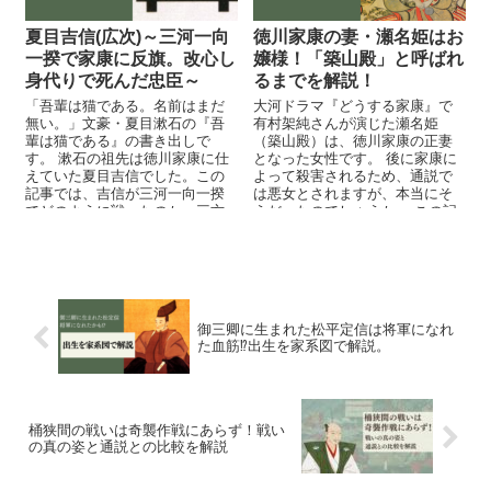
夏目吉信(広次)～三河一向
徳川家康の妻・瀬名姫はお
一揆で家康に反旗。改心し
嬢様！「築山殿」と呼ばれ
身代りで死んだ忠臣～
るまでを解説！
「吾輩は猫である。名前はまだ
大河ドラマ『どうする家康』で
無い。」文豪・夏目漱石の『吾
有村架純さんが演じた瀬名姫
輩は猫である』の書き出しで
（築山殿）は、徳川家康の正妻
す。 漱石の祖先は徳川家康に仕
となった女性です。 後に家康に
えていた夏目吉信でした。この
よって殺害されるため、通説で
記事では、吉信が三河一向一揆
は悪女とされますが、本当にそ
でどのように戦ったのか。三方
うだったのでしょうか。 この記
ヶ原の戦いでどのように散った
事では瀬名姫（築山殿）の前半
のか解説します！
生について解説します。
御三卿に生まれた松平定信は将軍になれ
た血筋⁉出生を家系図で解説。
桶狭間の戦いは奇襲作戦にあらず！戦い
の真の姿と通説との比較を解説